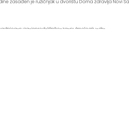
odine zasađen je ružičnjak u dvorištu Doma zdravlja Novi S
sadnica-ruza-ispred-klinike-za-pulmologiju-dr-