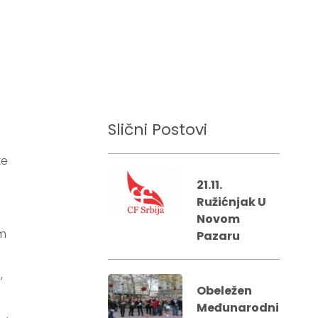
Slični Postovi
ke
21.11.
Ružićnjak U
Novom
im
Pazaru
,
Obeležen
e
Međunarodni