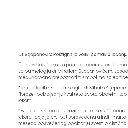
Dr Stjepanović: Postignit je veliki pomak u lečen
Članovi Udruženja za pomoć i podršku osobama sa 
za pulmologiju dr Mihailom Stjepanovićem, zasadil
međunarodno prepoznatim simbolima zajednice ob
Direktor Кlinike za pulmologiju dr Mihailo Stjepanov
fibroze i poboljšanju kvaliteta života obolelih, k
lekom.
Ovo je četvrti po redu ružičnjak kojim su CF pacijent
lekara. Ideja je prvi put sprovedena u Inđiji, ma
meseca posvećenog podizanju svesti o cističnoj f