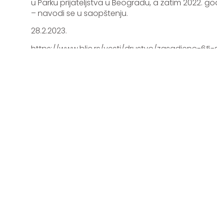
u Parku prijateljstva u Beogradu, a zatim 2022. g
– navodi se u saopštenju.
28.2.2023.
https://www.blic.rs/vesti/drustvo/zasadjeno-65-
stjepanovic-postignit-je/0cwgfw6