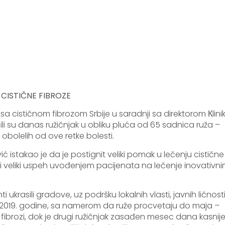
ju CISTIČNE FIBROZE
cističnom fibrozom Srbije u saradnji sa direktorom Кlini
i su danas ružičnjak u obliku pluća od 65 sadnica ruža –
olelih od ove retke bolesti.
ić istakao je da je postignit veliki pomak u lečenju cistične
ao i veliki uspeh uvođenjem pacijenata na lečenje inovativn
i ukrasili gradove, uz podršku lokalnih vlasti, javnih ličnosti
rta 2019. godine, sa namerom da ruže procvetaju do maja –
ibrozi, dok je drugi ružičnjak zasađen mesec dana kasnij