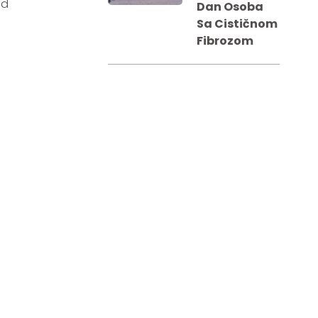
ad
Dan Osoba
Sa Cističnom
Fibrozom
II Regionalna
Konferencija
06.11.2023.
Regionalna
Konferencija
“Baza Retkih
Bolesti 2020”
Međunarodni
Dan Obolelih