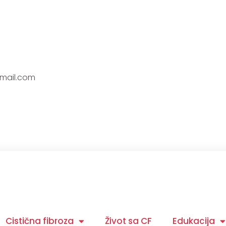
gmail.com
Cistična fibroza
Život sa CF
Edukacija