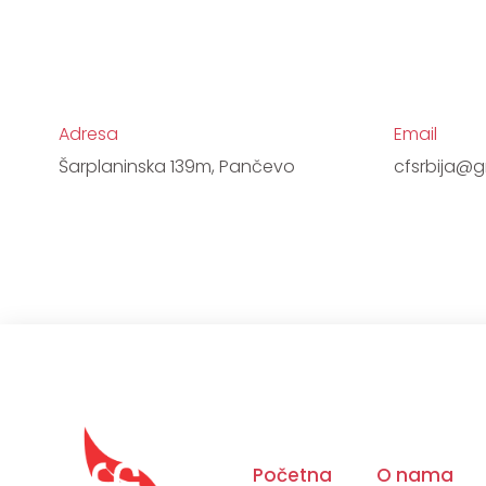
Adresa
Email
Šarplaninska 139m, Pančevo
cfsrbija@
Početna
O nama