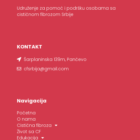
Udruženje za pomoć i podršku osobama sa
cističnom fibrozom Srbije
KONTAKT
Šarplaninska 139m, Pančevo
cfsrbija@gmail.com
Navigacija
Početna
O nama
Cistična fibroza
Život sa CF
Edukacija