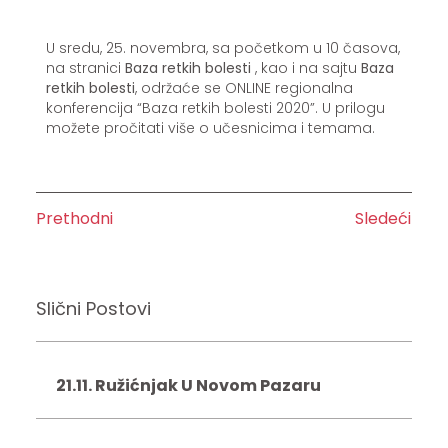
U sredu, 25. novembra, sa početkom u 10 časova,
na stranici
Baza retkih bolesti
, kao i na sajtu
Baza
retkih bolesti
, održaće se ONLINE regionalna
konferencija “Baza retkih bolesti 2020”. U prilogu
možete pročitati više o učesnicima i temama.
Prethodni
Sledeći
Slični Postovi
21.11. Ružićnjak U Novom Pazaru