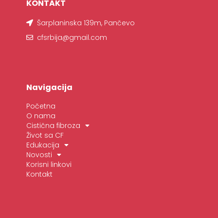
KONTAKT
Šarplaninska 139m, Pančevo
cfsrbija@gmail.com
Navigacija
Početna
O nama
Cistična fibroza
Život sa CF
Edukacija
Novosti
Korisni linkovi
Kontakt