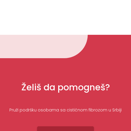
Želiš da pomogneš?
Pruži podršku osobama sa cističnom fibrozom u Srbiji