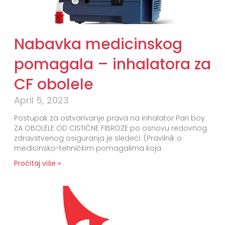
Nabavka medicinskog
pomagala – inhalatora za
CF obolele
April 5, 2023
Postupak za ostvarivanje prava na inhalator Pari boy
ZA OBOLELE OD CISTIČNE FIBROZE po osnovu redovnog
zdravstvenog osiguranja je sledeći: (Pravilnik o
medicinsko-tehničkim pomagalima koja
Pročitaj više »