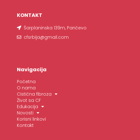
KONTAKT
Šarplaninska 139m, Pančevo
cfsrbija@gmail.com
Navigacija
Početna
O nama
Cistična fibroza
Život sa CF
Edukacija
Novosti
Korisni linkovi
Kontakt