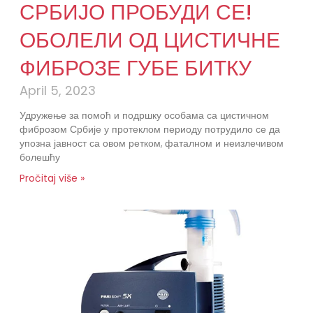
СРБИЈО ПРОБУДИ СЕ!
ОБОЛЕЛИ ОД ЦИСТИЧНЕ
ФИБРОЗЕ ГУБЕ БИТКУ
April 5, 2023
Удружење за помоћ и подршку особама са цистичном
фиброзом Србије у протеклом периоду потрудило се да
упозна јавност са овом ретком, фаталном и неизлечивом
болешћу
Pročitaj više »