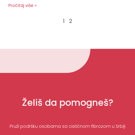
Pročitaj više »
1
2
Želiš da pomogneš?
Pruži podršku osobama sa cističnom fibrozom u Srbiji