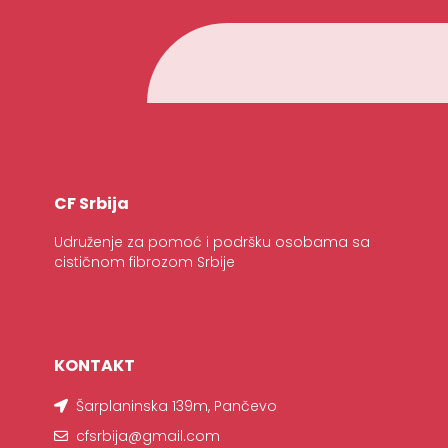
CF Srbija
Udruženje za pomoć i podršku osobama sa
cističnom fibrozom Srbije
KONTAKT
Šarplaninska 139m, Pančevo
cfsrbija@gmail.com