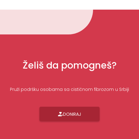
Želiš da pomogneš?
Pruži podršku osobama sa cističnom fibrozom u Srbiji
DONIRAJ